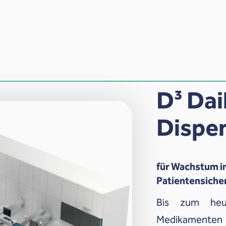
D³ Dai
Dispe
für Wachstum i
Patientensiche
Bis zum heu
Medikamenten