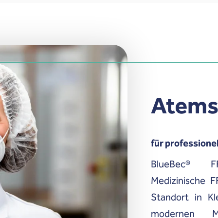
Atems
für professione
BlueBec® F
Medizinische F
Standort in Kl
modernen M