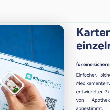
Karten
einze
für eine siche
Einfacher, sic
Medikamentenve
entwickelten 7x
von Apothek
abgestimmt.